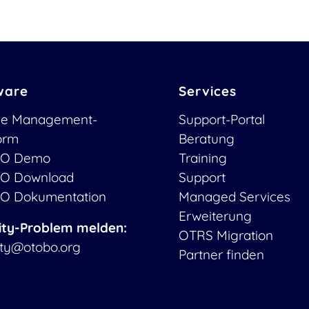
ware
Services
ce Management-
Support-Portal
form
Beratung
O Demo
Training
O Download
Support
O Dokumentation
Managed Services
Erweiterung
ity-Problem melden:
OTRS Migration
ity@otobo.org
Partner finden