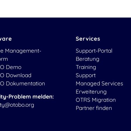
ware
Services
ce Management-
Support-Portal
form
Beratung
O Demo
Training
O Download
Support
O Dokumentation
Managed Services
Erweiterung
ity-Problem melden:
OTRS Migration
ity@otobo.org
Partner finden