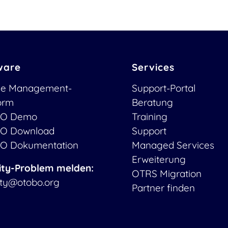
ware
Services
ce Management-
Support-Portal
form
Beratung
O Demo
Training
O Download
Support
O Dokumentation
Managed Services
Erweiterung
ity-Problem melden:
OTRS Migration
ity@otobo.org
Partner finden