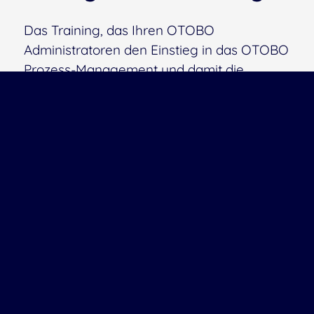
Das Training, das Ihren OTOBO
Administratoren den Einstieg in das OTOBO
Prozess-Management und damit die
komplexere Automatisierung von
Workflows ermöglicht.
Aufbauend auf dem Key User und
Administrator Training I werden im Prozess-
Training zunächst die Grundlagen des
OTOBO Prozess-Managements vorgestellt.
Anschließend setzen die Teilnehmenden
selbst einen ersten kleinen Beispielprozess
in OTOBO um.