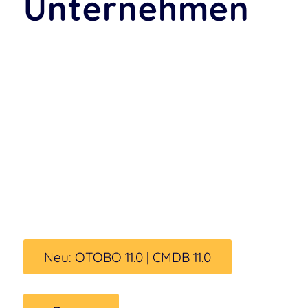
Unternehmen
Vielseitig einsetzbar,
erweiterbar, skalierbar –
integriertes Service
Management für
herausragenden Service.
Neu: OTOBO 11.0 | CMDB 11.0