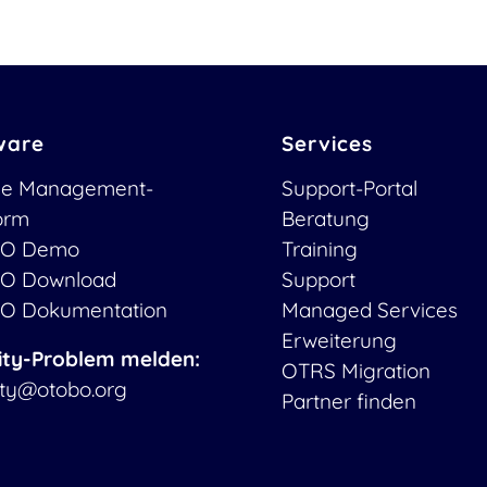
ware
Services
ce Management-
Support-Portal
form
Beratung
O Demo
Training
O Download
Support
O Dokumentation
Managed Services
Erweiterung
ity-Problem melden:
OTRS Migration
ity@otobo.org
Partner finden