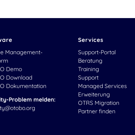
ware
Services
ce Management-
Support-Portal
form
Beratung
O Demo
Training
O Download
Support
O Dokumentation
Managed Services
Erweiterung
ity-Problem melden:
OTRS Migration
ity@otobo.org
Partner finden