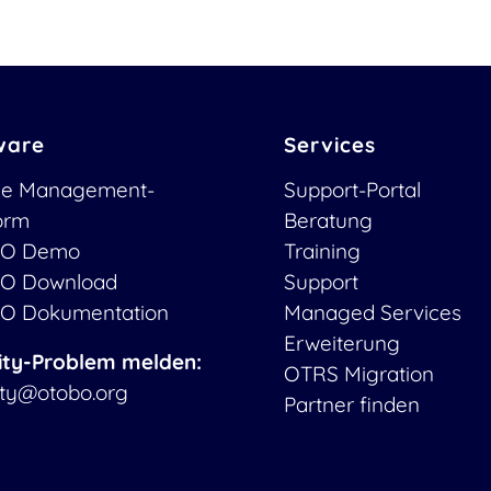
ware
Services
ce Management-
Support-Portal
form
Beratung
O Demo
Training
O Download
Support
O Dokumentation
Managed Services
Erweiterung
ity-Problem melden:
OTRS Migration
ity@otobo.org
Partner finden