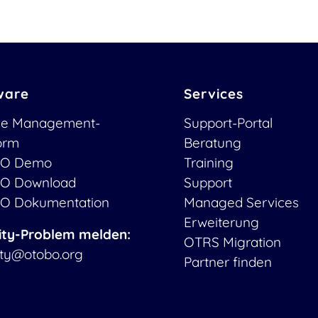
ware
Services
ce Management-
Support-Portal
form
Beratung
O Demo
Training
O Download
Support
O Dokumentation
Managed Services
Erweiterung
ity-Problem melden:
OTRS Migration
ity@otobo.org
Partner finden