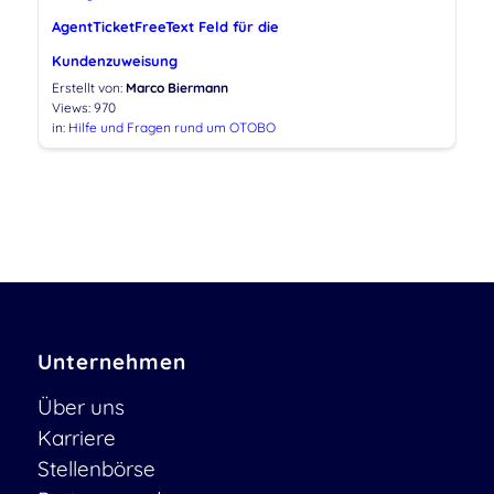
AgentTicketFreeText Feld für die
Kundenzuweisung
Erstellt von:
Marco Biermann
Views: 970
in:
Hilfe und Fragen rund um OTOBO
Unternehmen
Über uns
Karriere
Stellenbörse