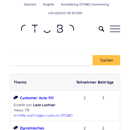
Deutsch
English
Anmeldung OTOBO Community
+49 (0)9427 68 39 000
Thema
Teilnehmer
Beiträge
Customer Auto Fill
2
3
Erstellt von:
Leon Lochner
Views: 713
in:
Hilfe und Fragen rund um OTOBO
Dynamisches
2
2