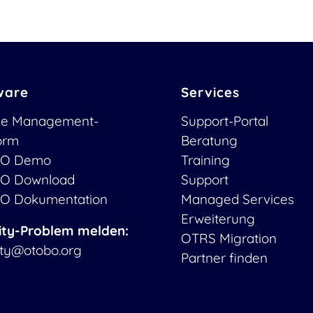
ware
Services
ce Management-
Support-Portal
form
Beratung
O Demo
Training
O Download
Support
O Dokumentation
Managed Services
Erweiterung
ity-Problem melden:
OTRS Migration
ity@otobo.org
Partner finden