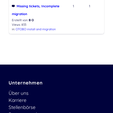
Missing tickets, Incomplete
1
1
migration
Erstellt von:
B O
Views: 833
in:
OTOBO install and migration
Unternehmen
Über uns
Karriere
Stellenbörse