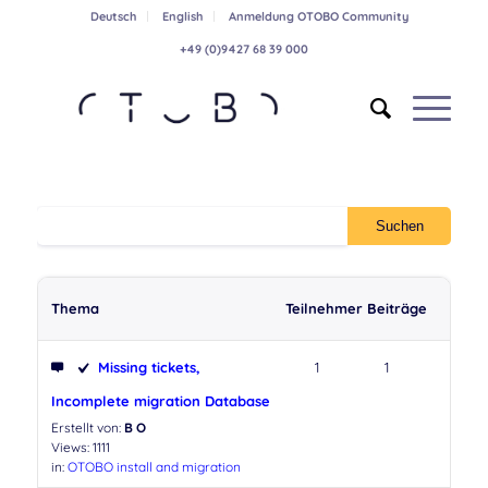
Deutsch
English
Anmeldung OTOBO Community
+49 (0)9427 68 39 000
Thema
Teilnehmer
Beiträge
Missing tickets,
1
1
Incomplete migration Database
Erstellt von:
B O
Views: 1111
in:
OTOBO install and migration