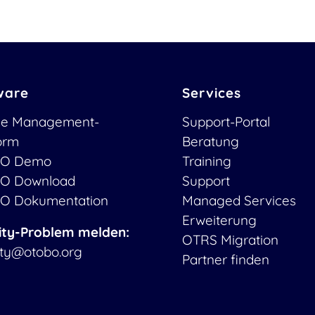
ware
Services
ce Management-
Support-Portal
form
Beratung
O Demo
Training
O Download
Support
O Dokumentation
Managed Services
Erweiterung
ity-Problem melden:
OTRS Migration
ity@otobo.org
Partner finden