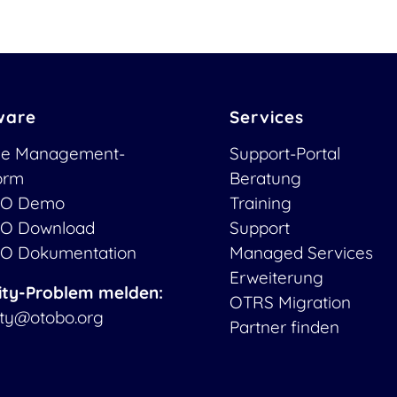
ware
Services
ce Management-
Support-Portal
form
Beratung
O Demo
Training
O Download
Support
O Dokumentation
Managed Services
Erweiterung
ity-Problem melden:
OTRS Migration
ity@otobo.org
Partner finden