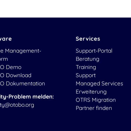
ware
Services
ce Management-
Support-Portal
form
Beratung
O Demo
Training
O Download
Support
O Dokumentation
Managed Services
Erweiterung
ity-Problem melden:
OTRS Migration
ity@otobo.org
Partner finden