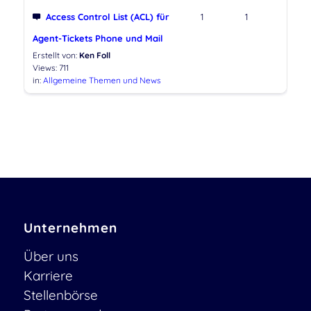
Access Control List (ACL) für
1
1
Agent-Tickets Phone und Mail
Erstellt von:
Ken Foll
Views: 711
in:
Allgemeine Themen und News
Unternehmen
Über uns
Karriere
Stellenbörse