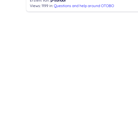
Erstellt von:
p-sandor
Views: 1199
in:
Questions and help around OTOBO