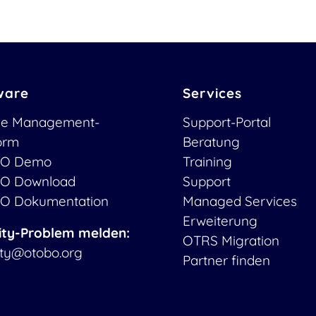
ware
Services
ce Management-
Support-Portal
form
Beratung
O Demo
Training
O Download
Support
O Dokumentation
Managed Services
Erweiterung
ity-Problem melden:
OTRS Migration
ity@otobo.org
Partner finden