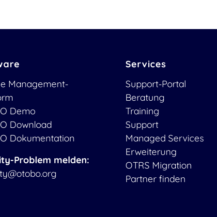
ware
Services
ce Management-
Support-Portal
form
Beratung
O Demo
Training
O Download
Support
O Dokumentation
Managed Services
Erweiterung
ity-Problem melden:
OTRS Migration
ity@otobo.org
Partner finden