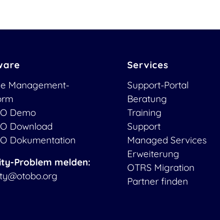
ware
Services
ce Management-
Support-Portal
form
Beratung
O Demo
Training
O Download
Support
O Dokumentation
Managed Services
Erweiterung
ity-Problem melden:
OTRS Migration
ity@otobo.org
Partner finden