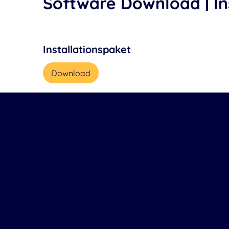
Software Download | In
Installationspaket
Download
Handbücher
Administrator-Handbuch
Benutz
Download
Downlo