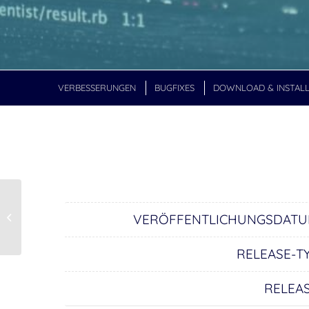
VERBESSERUNGEN
BUGFIXES
DOWNLOAD & INSTALL
Installation von
OTOBO mit Docker
VERÖFFENTLICHUNGSDATU
und Docker Compose
RELEASE-TY
RELEAS