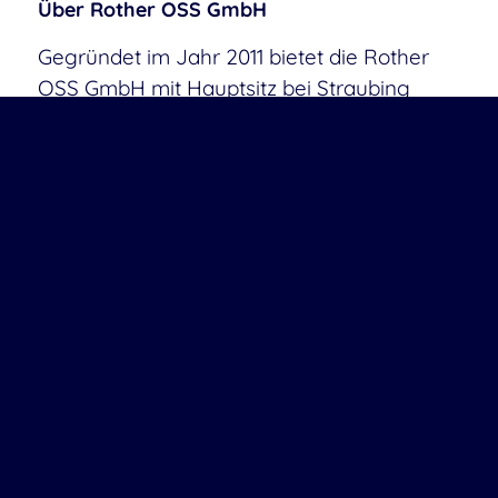
Über Rother OSS GmbH
Gegründet im Jahr 2011 bietet die Rother
OSS GmbH mit Hauptsitz bei Straubing
Business Services zu den freien OTRS-
Versionen an und schreibt den Open
Source-Gedanken groß. Mit persönlicher
und partnerschaftlicher Beratung, Training,
Entwicklung, Support und Managed
Services unterstützen wirOrganisationen
aller Größen bei der Implementierung
maßgeschneiderter und nachhaltiger
Lösungen für ihr Prozess- und Service
Management. Seit 2019 gibt es unseren
Fork OTOBO. Als Maintainer und Source
Code Ownerstellen wir die Service
Management-Plattform konsequent Open