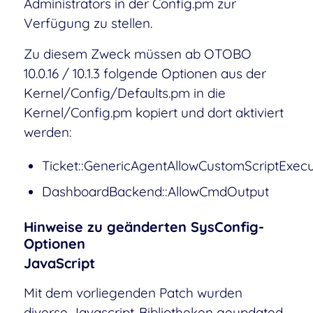
Administrators in der Config.pm zur
Verfügung zu stellen.
Zu diesem Zweck müssen ab OTOBO
10.0.16 / 10.1.3 folgende Optionen aus der
Kernel/Config/Defaults.pm in die
Kernel/Config.pm kopiert und dort aktiviert
werden:
Ticket::GenericAgentAllowCustomScriptExecu
DashboardBackend::AllowCmdOutput
Hinweise zu
geänderten SysConfig-
Optionen
JavaScript
Mit dem vorliegenden Patch wurden
diverse Javascript-Bibliotheken geupdated.