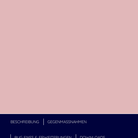
BESCHREIBUNG
GEGENMASSNAHMEN
BUG FIXES & ERWEITERUNGEN
DOWNLOADS