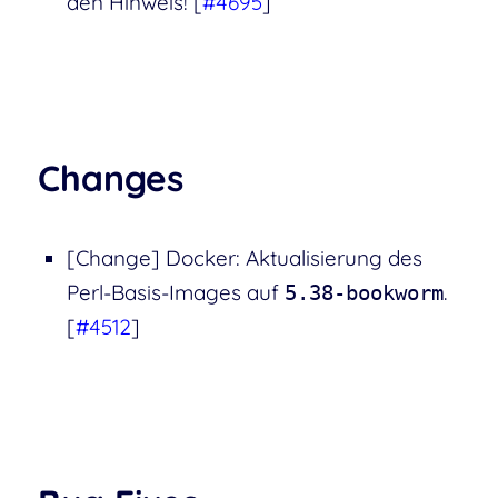
den Hinweis! [
#4695
]
Changes
[Change] Docker: Aktualisierung des
Perl-Basis-Images auf
.
5.38-bookworm
[
#4512
]