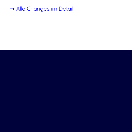
➞ Alle Changes im Detail
Security Patch? System Update?
Wir lassen Sie nicht allein.
Wenn Sie bereits mit uns
zusammenarbeiten: Melden Sie
sich einfach über unser Portal oder
rufen Sie durch – wir kümmern
uns.
Und wenn wir uns noch nicht