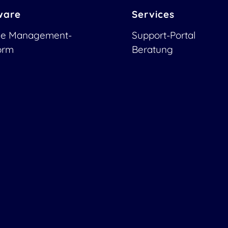
ware
Services
ce Management-
Support-Portal
form
Beratung
O Demo
Training
O Download
Support
O Dokumentation
Managed Services
Erweiterung
ity-Problem melden:
OTRS Migration
ity@otobo.org
Partner finden