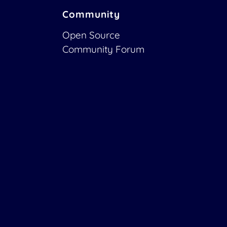
Community
Open Source
Community Forum
Mitmachen
OTOBO Developer
OTOBO@GitHub