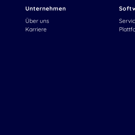
Unternehmen
Soft
Über uns
Servi
Karriere
Platt
Stellenbörse
OTOB
Partner werden
OTOB
Kontakt
OTOB
Newsletter
Secur
secur
OTOBO | Simplify work and create
exceptional service experiences.
Die Source Code Owner und
Maintainer hinter OTOBO.