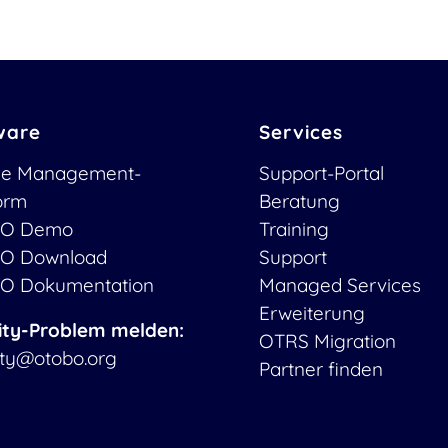
ware
Services
ce Management-
Support-Portal
form
Beratung
O Demo
Training
O Download
Support
O Dokumentation
Managed Services
Erweiterung
ity-Problem melden:
OTRS Migration
ity@otobo.org
Partner finden