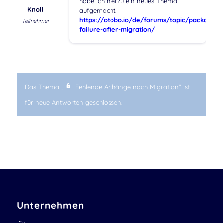
habe ich hierzu ein neues Thema
Knoll
aufgemacht.
https://otobo.io/de/forums/topic/package-
Teilnehmer
failure-after-migration/
Das Thema „
Fehlende Anhänge nach Migration“ ist
für neue Antworten geschlossen.
Unternehmen