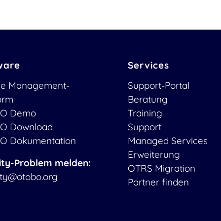
ware
Services
ce Management-
Support-Portal
form
Beratung
O Demo
Training
O Download
Support
O Dokumentation
Managed Services
Erweiterung
ity-Problem melden:
OTRS Migration
ity@otobo.org
Partner finden