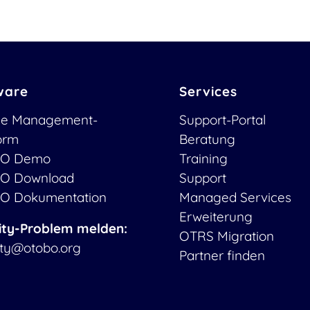
ware
Services
ce Management-
Support-Portal
form
Beratung
O Demo
Training
O Download
Support
O Dokumentation
Managed Services
Erweiterung
ity-Problem melden:
OTRS Migration
ity@otobo.org
Partner finden