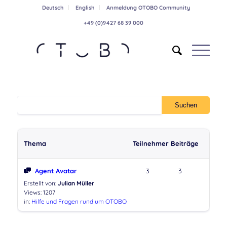
Deutsch
English
Anmeldung OTOBO Community
+49 (0)9427 68 39 000
Thema
Teilnehmer
Beiträge
Agent Avatar
3
3
Erstellt von:
Julian Müller
Views: 1207
in:
Hilfe und Fragen rund um OTOBO