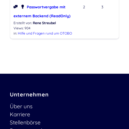
Passwortvergabe mit
2
3
externem Backend (ReadOnly)
Erstellt von:
Rene Streubel
Views: 904
in:
Hilfe und Fragen rund um OTOBO
Unternehmen
Über uns
Karriere
Stellenbörse