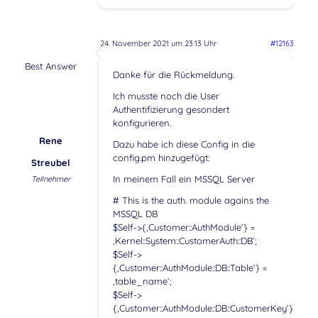
24. November 2021 um 23:13 Uhr
#12163
Best Answer
Danke für die Rückmeldung.
Ich musste noch die User
Authentifizierung gesondert
konfigurieren.
Rene
Dazu habe ich diese Config in die
config.pm hinzugefügt:
Streubel
In meinem Fall ein MSSQL Server
Teilnehmer
# This is the auth. module agains the
MSSQL DB
$Self->{‚Customer::AuthModule‘} =
‚Kernel::System::CustomerAuth::DB‘;
$Self->
{‚Customer::AuthModule::DB::Table‘} =
‚table_name‘;
$Self->
{‚Customer::AuthModule::DB::CustomerKey‘}