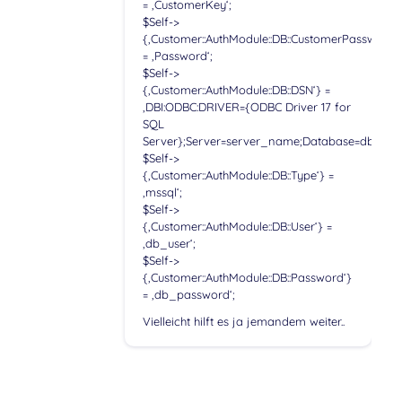
= ‚CustomerKey‘;
$Self->
{‚Customer::AuthModule::DB::CustomerPassword‘
= ‚Password‘;
$Self->
{‚Customer::AuthModule::DB::DSN‘} =
‚DBI:ODBC:DRIVER={ODBC Driver 17 for
SQL
Server};Server=server_name;Database=db_na
$Self->
{‚Customer::AuthModule::DB::Type‘} =
‚mssql‘;
$Self->
{‚Customer::AuthModule::DB::User‘} =
‚db_user‘;
$Self->
{‚Customer::AuthModule::DB::Password‘}
= ‚db_password‘;
Vielleicht hilft es ja jemandem weiter..