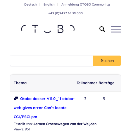
Deutsch
English
Anmeldung OTOBO Community
+49 (0)9427 68 39 000
Thema
Teilnehmer
Beiträge
Otobo docker V11.0_11 otobo-
3
5
web gives error Can’t locate
CGI/PSGI.pm
Erstellt von:
Jeroen Groenewegen van der Weijden
Views: 951