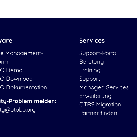
ware
Services
ce Management-
Support-Portal
form
Beratung
O Demo
Training
O Download
Support
O Dokumentation
Managed Services
Erweiterung
ity-Problem melden:
OTRS Migration
ity@otobo.org
Partner finden