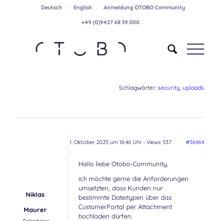
Deutsch
English
Anmeldung OTOBO Community
+49 (0)9427 68 39 000
Schlagwörter:
security
,
uploads
1. Oktober 2025 um 16:46 Uhr
- Views: 537
#36464
Hallo liebe Otobo-Community,
ich möchte gerne die Anforderungen
umsetzten, dass Kunden nur
Niklas
bestimmte Dateitypen über das
CustomerPortal per Attachment
Maurer
hochladen dürfen.