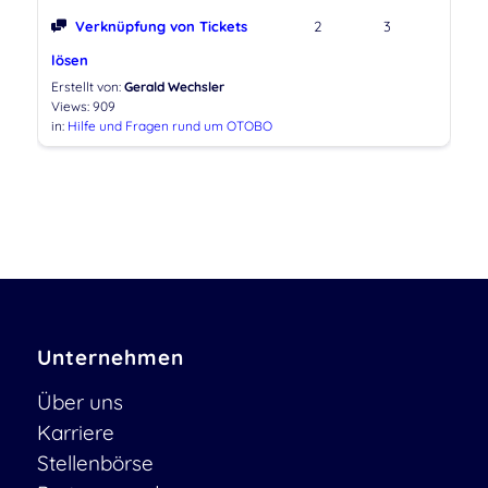
Verknüpfung von Tickets
2
3
lösen
Erstellt von:
Gerald Wechsler
Views: 909
in:
Hilfe und Fragen rund um OTOBO
Unternehmen
Über uns
Karriere
Stellenbörse