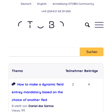
Deutsch
English
Anmeldung OTOBO Community
+49 (0)9427 68 39 000
Thema
Teilnehmer
Beiträge
How to make a dynamic field
2
4
entrey mandatory based on the
choice of another fied
Erstellt von:
Daniel dos Santos
Views: 911