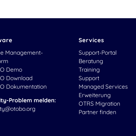
ware
Services
ce Management-
Support-Portal
form
Beratung
O Demo
Training
O Download
Support
O Dokumentation
Managed Services
Erweiterung
ity-Problem melden:
OTRS Migration
ity@otobo.org
Partner finden