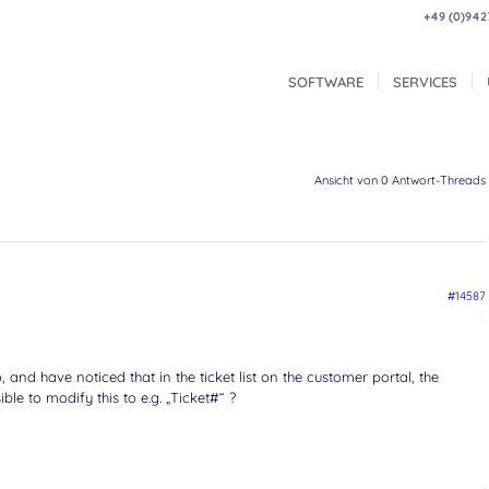
+49 (0)942
SOFTWARE
SERVICES
Ansicht von 0 Antwort-Threads
#14587
, and have noticed that in the ticket list on the customer portal, the
ssible to modify this to e.g. „Ticket#“ ?