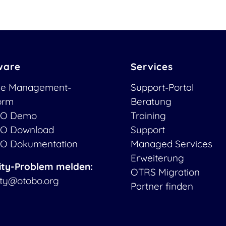
ware
Services
ce Management-
Support-Portal
form
Beratung
O Demo
Training
O Download
Support
O Dokumentation
Managed Services
Erweiterung
ity-Problem melden:
OTRS Migration
ity@otobo.org
Partner finden