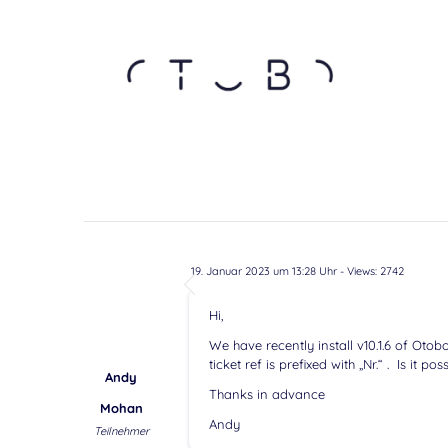
19. Januar 2023 um 13:28 Uhr
- Views: 2742
Hi,
We have recently install v10.1.6 of Otobo
ticket ref is prefixed with „Nr.“ . Is it po
Andy
Thanks in advance
Mohan
Andy
Teilnehmer