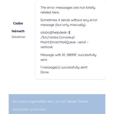
The error messsages are not totally
related here.
Sometimes it sends without any error
Csaba
message (but only manually).
Németh
otobo@helpdesk:~$
Teilnehmer
./bin/otobo.Console.pl
Maint::Email::MailQueue –send –
verbose
Message with ID ‚188910‘ successfully
sent.
1 message(s) successfully sent!
Done.
Du musst angemeldet sein, um auf dieses Thema
antworten zu können.