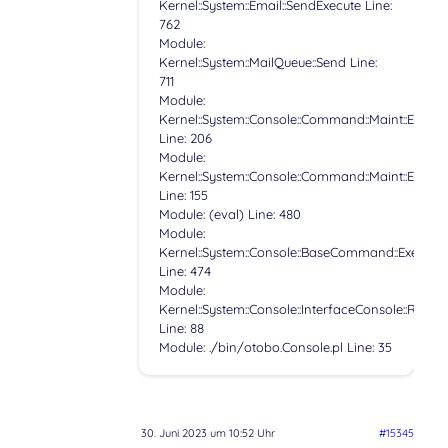
Kernel::System::Email::SendExecute Line:
762
Module:
Kernel::System::MailQueue::Send Line:
711
Module:
Kernel::System::Console::Command::Maint::Email:
Line: 206
Module:
Kernel::System::Console::Command::Maint::Email:
Line: 155
Module: (eval) Line: 480
Module:
Kernel::System::Console::BaseCommand::Execute
Line: 474
Module:
Kernel::System::Console::InterfaceConsole::Run
Line: 88
Module: ./bin/otobo.Console.pl Line: 35
30. Juni 2023 um 10:52 Uhr
#15345