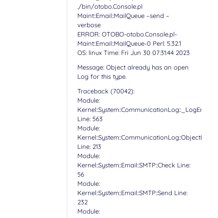
./bin/otobo.Console.pl
Maint::Email::MailQueue –send –
verbose
ERROR: OTOBO-otobo.Console.pl-
Maint::Email::MailQueue-0 Perl: 5.32.1
OS: linux Time: Fri Jun 30 07:31:44 2023
Message: Object already has an open
Log for this type.
Traceback (70042):
Module:
Kernel::System::CommunicationLog::_LogError
Line: 563
Module:
Kernel::System::CommunicationLog::ObjectLogSt
Line: 213
Module:
Kernel::System::Email::SMTP::Check Line:
56
Module:
Kernel::System::Email::SMTP::Send Line:
232
Module: