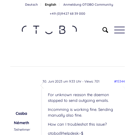
Deutsch
English
Anmeldung OTOBO Community
+49 (0)9427 68 39 000
30. Juni 2023 um 9:33 Uhr
- Views: 701
#15344
For unknown reason the daemon
stopped to send outgoing emails.
Incomming is working fine. Sending
Csaba
manually also fine.
Németh
How can I troubleshot this issue?
Teilnehmer
otobo@helpdesk:~$