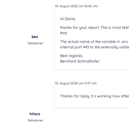
10. August 2020 um 10:40 Uhr
Hi David,
thanks for your report. This is most li
that.
bes
The actual name ot the variable in .e
Teilnehmer
internal port 443 to the externally visi
Best regards,
Bernhard Schmalhofer
10. August 2020 um 11:47 Uhr
Thanks for reply, it´s working now after
hilocz
Teilnehmer