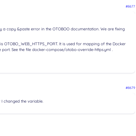
#8677
kely a copy &paste error in the OTOBOO documentation. We are fixing
nv is OTOBO_WEB_HTTPS_PORT. It is used for mapping of the Docker
ble port. See the file docker-compose/otobo-override-https.yml .
#8679
 I changed the variable.