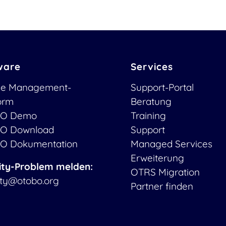
ware
Services
ce Management-
Support-Portal
form
Beratung
O Demo
Training
O Download
Support
O Dokumentation
Managed Services
Erweiterung
ity-Problem melden:
OTRS Migration
ity@otobo.org
Partner finden