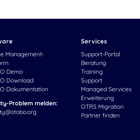
ware
Services
ce Management-
Support-Portal
form
Beratung
O Demo
Training
O Download
Support
O Dokumentation
Managed Services
Erweiterung
ity-Problem melden:
OTRS Migration
ity@otobo.org
Partner finden