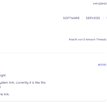
+49 (0)942
SOFTWARE
SERVICES
Ansicht von 0 Antwort-Threads
#13190
ight
em link, currently it is like this
l
e link.