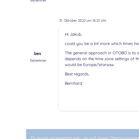
Teilnehmer
31. Oktober 2022 um 16:23 Uhr
Hi Jakub,
could you be a bit more which times h
The general approach in OTOBO is to st
bes
depends on the time zone settings of 
Teilnehmer
would be Europe/Warsaw.
Best regards,
Bernhard
Du musst angemeldet sein, um auf dieses Thema antwort