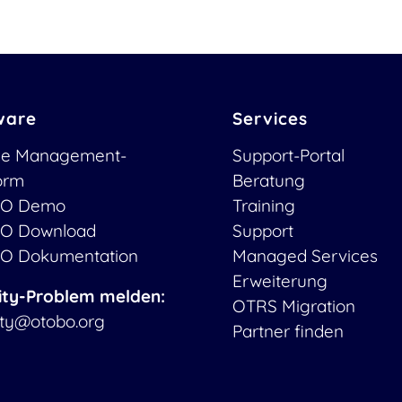
ware
Services
ce Management-
Support-Portal
form
Beratung
O Demo
Training
O Download
Support
O Dokumentation
Managed Services
Erweiterung
ity-Problem melden:
OTRS Migration
ity@otobo.org
Partner finden