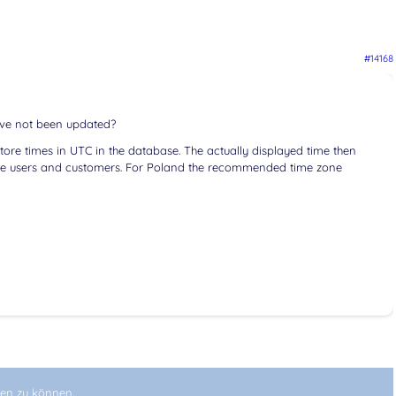
#14168
ave not been updated?
ore times in UTC in the database. The actually displayed time then
the users and customers. For Poland the recommended time zone
en zu können.