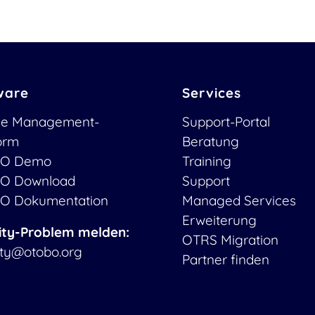
ware
Services
ce Management-
Support-Portal
form
Beratung
O Demo
Training
O Download
Support
O Dokumentation
Managed Services
Erweiterung
ity-Problem melden:
OTRS Migration
ity@otobo.org
Partner finden