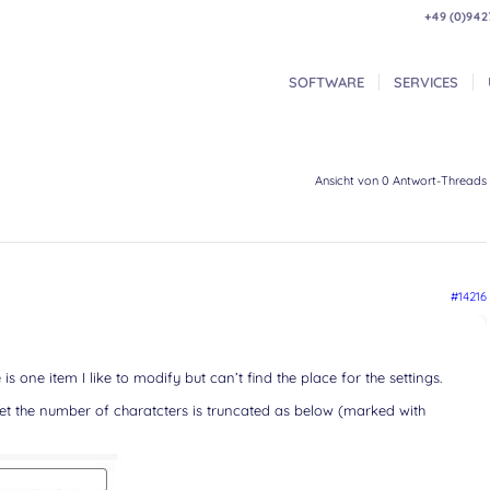
+49 (0)942
SOFTWARE
SERVICES
Ansicht von 0 Antwort-Threads
#14216
 one item I like to modify but can’t find the place for the settings.
t the number of charatcters is truncated as below (marked with