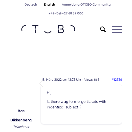
Deutsch
English
Anmeldung OTOBO Community
+49 (0)9427 68 39 000
13. März 2022 um 12:23 Uhr
- Views: 866
#12836
Hi,
Is there way to merge tickets with
indentical subject ?
Bas
Dikkenberg
Teilnehmer