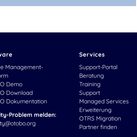
ware
Services
ce Management-
Support-Portal
form
Beratung
O Demo
Training
O Download
Support
O Dokumentation
Managed Services
Erweiterung
ity-Problem melden:
OTRS Migration
ity@otobo.org
Partner finden