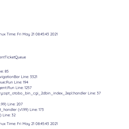
nux Time: Fri May 21 08:45:43 2021
entTicketQueue
ne: 85
vigationBar Line: 3321
ue::Run Line: 194
ent::Run Line: 1257
ry::opt_otobo_bin_cgi_2dbin_index_2epl::handler Line: 37
.99) Line: 207
_handler (v1.99) Line: 173
) Line: 32
nux Time: Fri May 21 08:45:43 2021