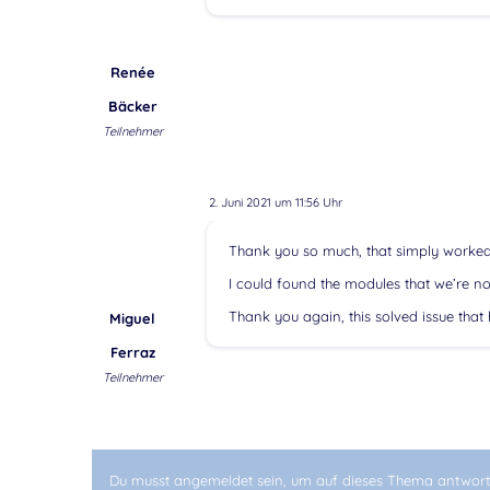
Renée
Bäcker
Teilnehmer
2. Juni 2021 um 11:56 Uhr
Thank you so much, that simply worked
I could found the modules that we’re not
Thank you again, this solved issue that 
Miguel
Ferraz
Teilnehmer
Du musst angemeldet sein, um auf dieses Thema antwort