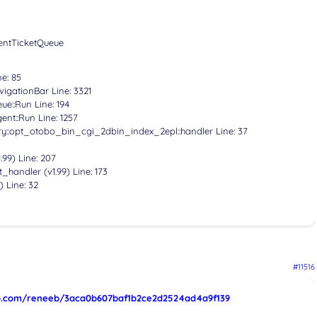
entTicketQueue
ne: 85
vigationBar Line: 3321
ue::Run Line: 194
ent::Run Line: 1257
ry::opt_otobo_bin_cgi_2dbin_index_2epl::handler Line: 37
.99) Line: 207
_handler (v1.99) Line: 173
) Line: 32
#11516
hub.com/reneeb/3aca0b607baf1b2ce2d2524ad4a9f139