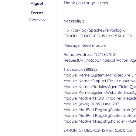
Thank you for your reply.
Miguel
Ferraz
Teilnehmer
Not really :(
==> /var/log/apache2/error.log <==
ERROR: OTOBO-CGI-15 Perl: 5.30.0 OS: li
Message: Need module!
RemoteAddress: 192.168.5.100
RequestURI: /otobo/index.pl?Action=Ag
Traceback (18822):
Module: Kernel::System::Main::Require Li
Module: Kernel::Output::HTML::Layout::Na
Module: Kernel::Modules::AgentTicketQue
Module: Kernel::System::Web::InterfaceAg
Module: ModPerl::ROOT::ModPerl::Regist
Module: (eval) (v1.99) Line: 207
Module: ModPerl::RegistryCooker::run (v1
Module: ModPerl::RegistryCooker::default
Module: ModPerl::Registry::handler (v1.99
ERROR: OTOBO-CGI-15 Perl: 5.30.0 OS: li