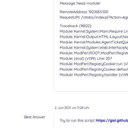
Message: Need module!
RemoteAddress: 192.168.5.100
RequestURI: /otobo/index.pl?Action=Ag
Traceback (18822):
Module: Kernel::System::Main::Require Li
Module: Kernel::Output::HTML::Layout::Na
Module: Kernel::Modules::AgentTicketQue
Module: Kernel::System::Web::InterfaceAg
Module: ModPerl::ROOT::ModPerl::Regist
Module: (eval) (v1.99) Line: 207
Module: ModPerl::RegistryCooker::run (v1
Module: ModPerl::RegistryCooker::default
Module: ModPerl::Registry::handler (v1.99
2. Juni 2021 um 11:28 Uhr
Best Answer
Try to run this script:
https://gist.git