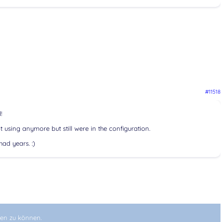
#11518
!
 using anymore but still were in the configuration.
had years. :)
en zu können.