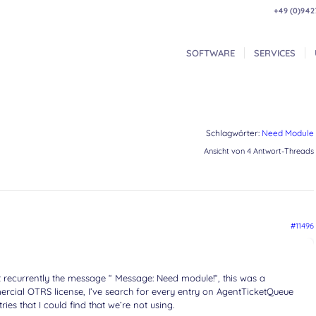
+49 (0)942
SOFTWARE
SERVICES
Schlagwörter:
Need Module
Ansicht von 4 Antwort-Threads
#11496
 get recurrently the message “ Message: Need module!“, this was a
ercial OTRS license, I’ve search for every entry on AgentTicketQueue
es that I could find that we’re not using.