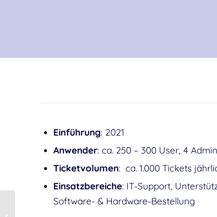
Einführung
: 2021
Anwender
: ca. 250 – 300 User, 4 Admi
Ticketvolume
n
: ca. 1.000 Tickets jährli
Einsatzbereiche
: IT-Support, Unterst
Software- & Hardware-Bestellung
ISO-konform,
reibungslos migriert