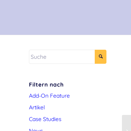
Filtern nach
Add-On Feature
Artikel
Case Studies
News