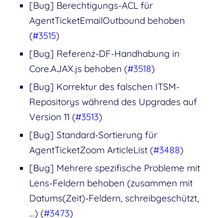
[Bug] Berechtigungs-ACL für
AgentTicketEmailOutbound behoben
(
#3515
)
[Bug] Referenz-DF-Handhabung in
Core.AJAX.js behoben (
#3518
)
[Bug] Korrektur des falschen ITSM-
Repositorys während des Upgrades auf
Version 11 (
#3513
)
[Bug] Standard-Sortierung für
AgentTicketZoom ArticleList (
#3488
)
[Bug] Mehrere spezifische Probleme mit
Lens-Feldern behoben (zusammen mit
Datums(Zeit)-Feldern, schreibgeschützt,
…) (
#3473
)