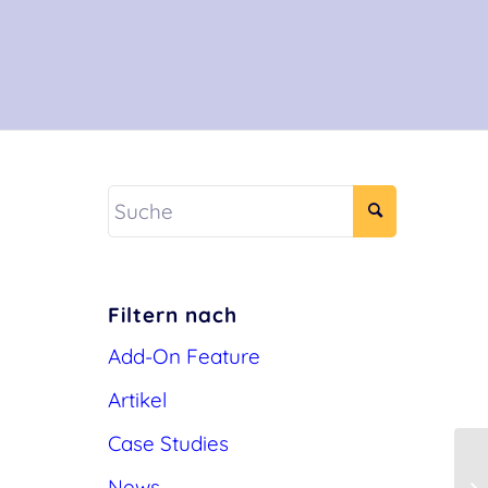
Filtern nach
Add-On Feature
Artikel
Case Studies
News