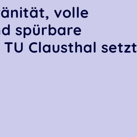
änität, volle
nd spürbare
 TU Clausthal setz