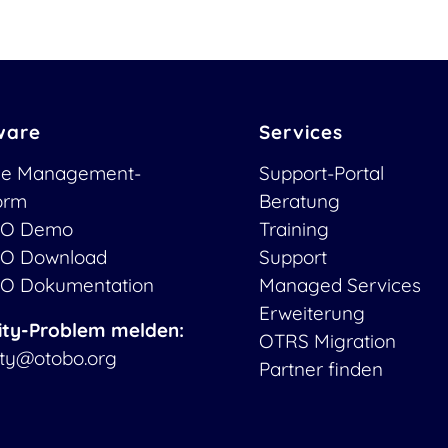
ware
Services
ce Management-
Support-Portal
form
Beratung
O Demo
Training
O Download
Support
O Dokumentation
Managed Services
Erweiterung
ity-Problem melden:
OTRS Migration
ity@otobo.org
Partner finden