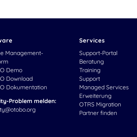
ware
Services
ce Management-
Support-Portal
form
Beratung
O Demo
Training
O Download
Support
O Dokumentation
Managed Services
Erweiterung
ity-Problem melden:
OTRS Migration
ity@otobo.org
Partner finden